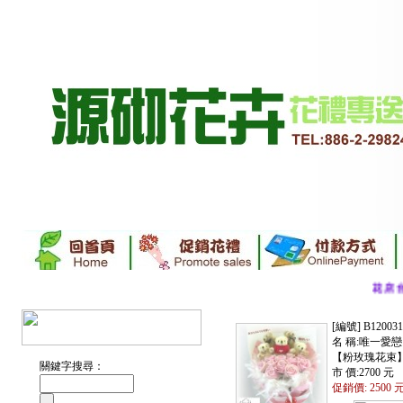
花店
台
[編號] B120031
名 稱:唯一愛戀
【粉玫瑰花束
關鍵字搜尋：
市 價:2700 元
促銷價: 2500 