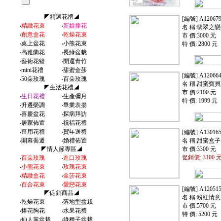
◤精選花禮◢
[編號] A12067
‧
精緻花束
‧
新娘捧花
名 稱:翡翠之戀I
‧
創意盒花
‧
乾燥花束
市 價:3000 元
‧
桌上盆花
‧
小熊花束
特 價: 2800 元
‧
高雅蘭花
‧
長綠盆栽
‧
藝術花籃
‧
開運青竹
‧
mini花禮
‧
甜蜜金莎
[編號] A12066
‧
50朵玫瑰
‧
百朵玫瑰
名 稱:甜蜜寶貝I
◤生活花禮◢
市 價:2100 元
‧
生日花禮
‧
生產彌月
特 價: 1999 元
‧
升遷榮調
‧
畢業表揚
‧
喜慶盆花
‧
探病拜訪
‧
居家佈置
‧
祝福花禮
‧
喪用花禮
‧
賀年送禮
[編號] A13016
‧
開幕喬遷
‧
婚禮佈置
名 稱:甜蜜盒子
◤情人節專區◢
市 價:3300 元
促銷價: 3100 
‧
百朵玫瑰
‧
進口玫瑰
‧
小熊花束
‧
玫瑰花束
‧
精緻盒花
‧
金莎花束
‧
百合花束
‧
愛戀花束
[編號] A12051
◤促銷商品◢
名 稱:粉紅情意
‧
乾燥花束
‧
落地型盆栽
市 價:5700 元
‧
捧花胸花
‧
水果花禮
特 價: 5200 元
‧
仙人掌盆栽
‧
綠種子盆栽