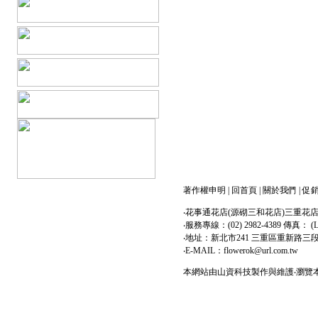
著作權申明
|
回首頁
|
關於我們
|
促
‧花事通花店(源砌三和花店)三重花
‧服務專線：(02) 2982-4389 傳真： (LI
‧地址：新北市241 三重區重新路三
‧E-MAIL：flowerok@url.com.tw
本網站由
山資科技
製作與維護‧瀏覽本