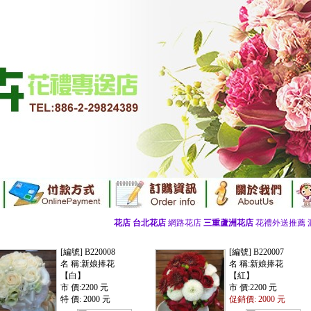
花店
台北花店
網路花店
三重蘆洲花店
花禮外送推薦 源砌
[編號] B220008
[編號] B220007
名 稱:新娘捧花
名 稱:新娘捧花
【白】
【紅】
市 價:2200 元
市 價:2200 元
特 價: 2000 元
促銷價: 2000 元