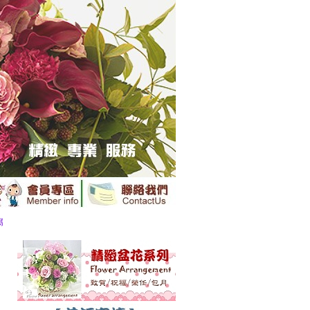
花卉花禮提供專業送花服務鮮花送達全國......
......
※ 訂購前請詳閱
【訂購資訊】
※.....