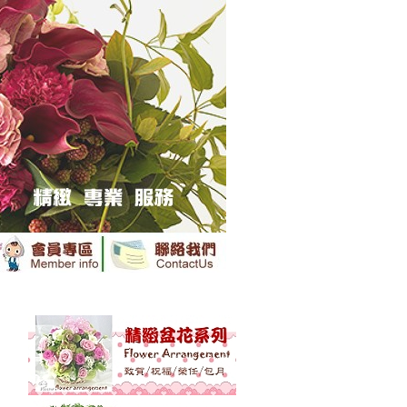
卉花禮提供專業送花服務鮮花送達全國......
......
※ 訂購前請詳閱
【訂購資訊】
※.....