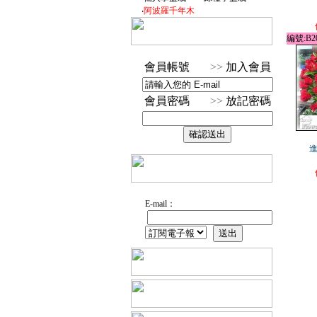
‧
阿波羅千年木
編號:B20
會員帳號
>>
加入會員
會員密碼
>>
放記密碼
E-mail：