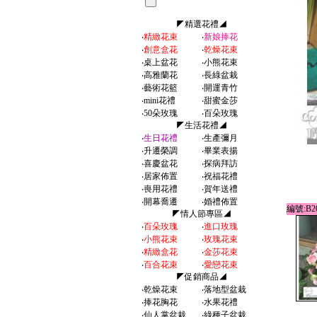
◤精選花禮◢
‧
精緻花束
‧
新娘捧花
‧
創意盒花
‧
乾燥花束
‧
桌上盆花
‧
小熊花束
‧
高雅蘭花
‧
長綠盆栽
‧
藝術花籃
‧
開運青竹
‧
mini花禮
‧
甜蜜金莎
‧
50朵玫瑰
‧
百朵玫瑰
◤生活花禮◢
‧
生日花禮
‧
生產彌月
‧
升遷榮調
‧
畢業表揚
‧
喜慶盆花
‧
探病拜訪
‧
居家佈置
‧
祝福花禮
‧
喪用花禮
‧
賀年送禮
‧
開幕喬遷
‧
婚禮佈置
編號:B20
◤情人節專區◢
‧
百朵玫瑰
‧
進口玫瑰
‧
小熊花束
‧
玫瑰花束
‧
精緻盒花
‧
金莎花束
‧
百合花束
‧
愛戀花束
◤促銷商品◢
‧
乾燥花束
‧
落地型盆栽
‧
捧花胸花
‧
水果花禮
‧
仙人掌盆栽
‧
綠種子盆栽