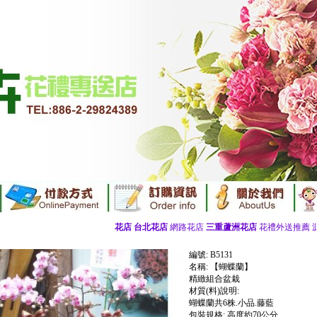
花店
台北花店
網路花店
三重蘆洲花店
花禮外送推薦 源砌花
編號: B5131
名稱: 【蝴蝶蘭】
精緻組合盆栽
材質(料)說明:
蝴蝶蘭共6株.小品.藤藍
包裝規格: 高度約70公分