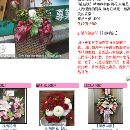
備註說明: 精緻獨特的蘭花.永遠是
人們矚目的對象.擁有它就是一種
貴的表徵!!
產品市價: 4000
促銷價: 3600
訂購前請詳閱
【訂購資訊】
因花卉常有季節性暫時短缺的問
題，因此圖片中花卉會因貨源消長
而稍加更動，若因該花材短缺，將
以同等花材代替。另外圖片中之花
盆、籃子、花瓶或配飾用品，如遇
缺貨時，將以適當之容器、配飾用
品替代。
024
編號:B220007
編號:A4067
祝福花禮
【溫恭淑慎】
新娘捧花【紅】