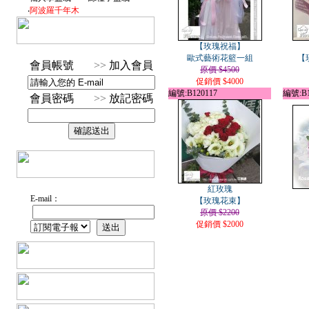
‧
阿波羅千年木
【玫瑰祝福】
歐式藝術花籃一組
【
會員帳號
>>
加入會員
原價 $4500
促銷價 $4000
編號:B120117
編號:B1
會員密碼
>>
放記密碼
紅玫瑰
E-mail：
【玫瑰花束】
原價 $2200
促銷價 $2000