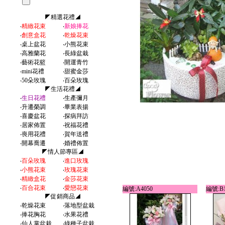
◤精選花禮◢
‧
精緻花束
‧
新娘捧花
‧
創意盒花
‧
乾燥花束
‧
桌上盆花
‧
小熊花束
‧
高雅蘭花
‧
長綠盆栽
‧
藝術花籃
‧
開運青竹
‧
mini花禮
‧
甜蜜金莎
‧
50朵玫瑰
‧
百朵玫瑰
◤生活花禮◢
‧
生日花禮
‧
生產彌月
‧
升遷榮調
‧
畢業表揚
‧
喜慶盆花
‧
探病拜訪
‧
居家佈置
‧
祝福花禮
‧
喪用花禮
‧
賀年送禮
‧
開幕喬遷
‧
婚禮佈置
◤情人節專區◢
‧
百朵玫瑰
‧
進口玫瑰
‧
小熊花束
‧
玫瑰花束
‧
精緻盒花
‧
金莎花束
‧
百合花束
‧
愛戀花束
編號:A4050
編號:B1
◤促銷商品◢
‧
乾燥花束
‧
落地型盆栽
‧
捧花胸花
‧
水果花禮
‧
仙人掌盆栽
‧
綠種子盆栽