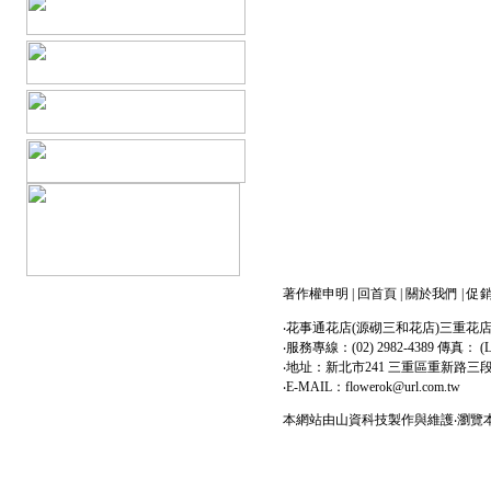
著作權申明
|
回首頁
|
關於我們
|
促
‧花事通花店(源砌三和花店)三重花
‧服務專線：(02) 2982-4389 傳真： (LI
‧地址：新北市241 三重區重新路三
‧E-MAIL：flowerok@url.com.tw
本網站由
山資科技
製作與維護‧瀏覽本